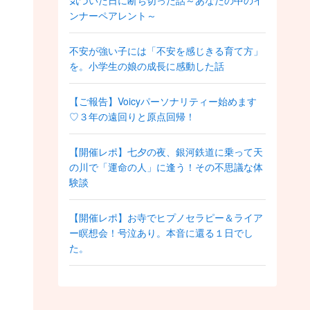
気づいた日に断ち切った話～あなたの中のイ
ンナーペアレント～
不安が強い子には「不安を感じきる育て方」
を。小学生の娘の成長に感動した話
【ご報告】Voicyパーソナリティー始めます
♡３年の遠回りと原点回帰！
【開催レポ】七夕の夜、銀河鉄道に乗って天
の川で「運命の人」に逢う！その不思議な体
験談
【開催レポ】お寺でヒプノセラピー＆ライア
ー瞑想会！号泣あり。本音に還る１日でし
た。