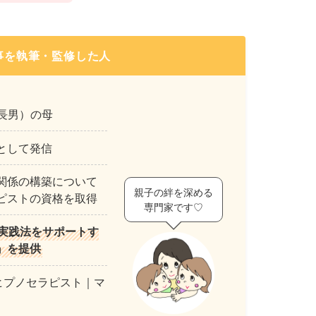
事を執筆・監修した人
年長男）の母
として発信
関係の構築について
親子の絆を深める
ピストの資格を取得
専門家です♡
実践法をサポートす
』を提供
ヒプノセラピスト｜マ