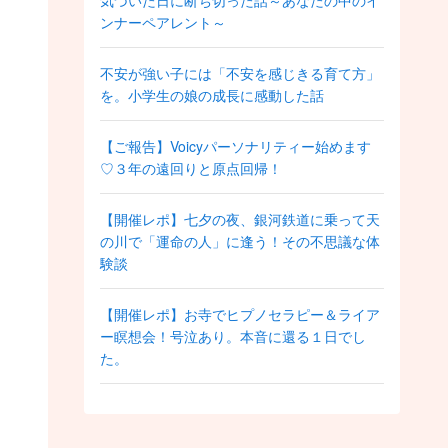
気づいた日に断ち切った話～あなたの中のイ
ンナーペアレント～
不安が強い子には「不安を感じきる育て方」
を。小学生の娘の成長に感動した話
【ご報告】Voicyパーソナリティー始めます
♡３年の遠回りと原点回帰！
【開催レポ】七夕の夜、銀河鉄道に乗って天
の川で「運命の人」に逢う！その不思議な体
験談
【開催レポ】お寺でヒプノセラピー＆ライア
ー瞑想会！号泣あり。本音に還る１日でし
た。