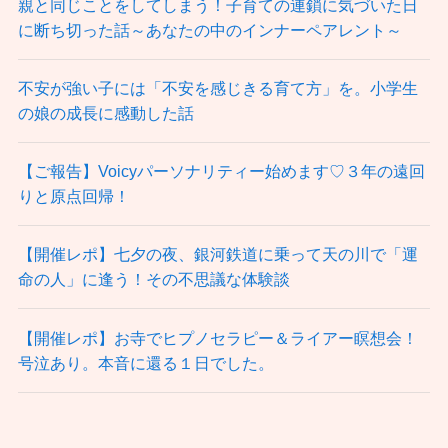
親と同じことをしてしまう！子育ての連鎖に気づいた日
に断ち切った話～あなたの中のインナーペアレント～
不安が強い子には「不安を感じきる育て方」を。小学生
の娘の成長に感動した話
【ご報告】Voicyパーソナリティー始めます♡３年の遠回
りと原点回帰！
【開催レポ】七夕の夜、銀河鉄道に乗って天の川で「運
命の人」に逢う！その不思議な体験談
【開催レポ】お寺でヒプノセラピー＆ライアー瞑想会！
号泣あり。本音に還る１日でした。