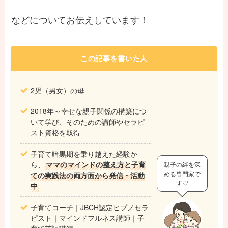
などについてお伝えしています！
この記事を書いた人
2児（男女）の母
2018年～幸せな親子関係の構築につ
いて学び、そのための講師やセラピ
スト資格を取得
子育て暗黒期を乗り越えた経験か
ら、
ママのマインドの整え方と子育
親子の絆を深
める専門家で
ての実践法の両方面から発信・活動
す♡
中
子育てコーチ｜JBCH認定ヒプノセラ
ピスト｜マインドフルネス講師｜子