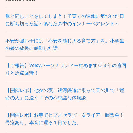
親と同じことをしてしまう！子育ての連鎖に気づいた日
に断ち切った話～あなたの中のインナーペアレント～
不安が強い子には「不安を感じきる育て方」を。小学生
の娘の成長に感動した話
【ご報告】Voicyパーソナリティー始めます♡３年の遠回
りと原点回帰！
【開催レポ】七夕の夜、銀河鉄道に乗って天の川で「運
命の人」に逢う！その不思議な体験談
【開催レポ】お寺でヒプノセラピー＆ライアー瞑想会！
号泣あり。本音に還る１日でした。