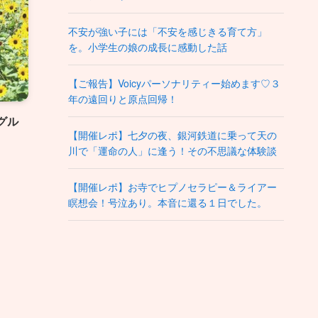
不安が強い子には「不安を感じきる育て方」
を。小学生の娘の成長に感動した話
【ご報告】Voicyパーソナリティー始めます♡３
年の遠回りと原点回帰！
グル
【開催レポ】七夕の夜、銀河鉄道に乗って天の
川で「運命の人」に逢う！その不思議な体験談
【開催レポ】お寺でヒプノセラピー＆ライアー
瞑想会！号泣あり。本音に還る１日でした。