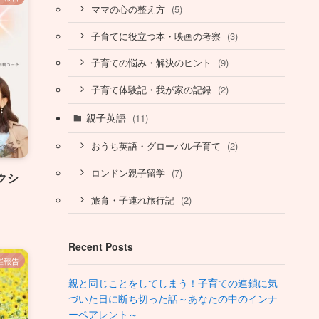
(5)
ママの心の整え方
(3)
子育てに役立つ本・映画の考察
(9)
子育ての悩み・解決のヒント
(2)
子育て体験記・我が家の記録
親子英語
(11)
(2)
おうち英語・グローバル子育て
(7)
ロンドン親子留学
クシ
(2)
旅育・子連れ旅行記
Recent Posts
催報告
親と同じことをしてしまう！子育ての連鎖に気
づいた日に断ち切った話～あなたの中のインナ
ーペアレント～