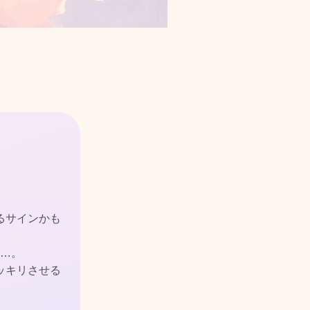
るサインかも
…。
ッキリさせる