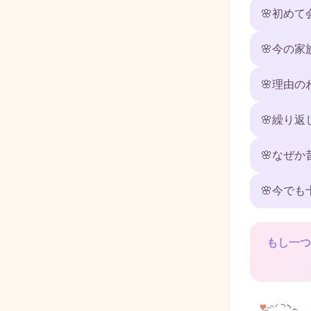
🌸
初めて
🌸
今の家
🌸
理由の
🌸
繰り返
🌸
なぜか
🌸
今でも
もし一つ